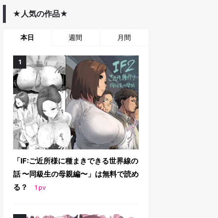
★人気の作品★
本日
週間
月間
「IF:ご近所様に種まきできる世界線の
話 〜同級生の母親編〜」は無料で読め
る？
1
pv