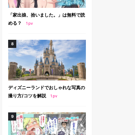
「家出娘、拾いました。」は無料で読
める？
1
pv
ディズニーランドでおしゃれな写真の
撮り方/コツを解説
1
pv