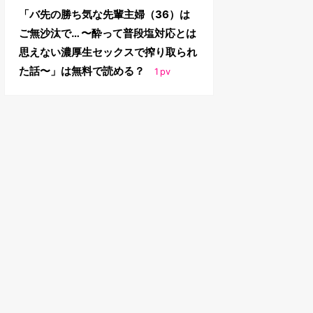
「バ先の勝ち気な先輩主婦（36）は
ご無沙汰で… 〜酔って普段塩対応とは
思えない濃厚生セックスで搾り取られ
た話〜」は無料で読める？
1
pv