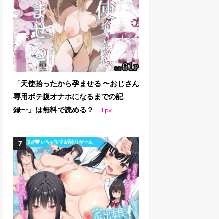
「天使拾ったから孕ませる 〜おじさん
専用ボテ腹オナホになるまでの記
録〜」は無料で読める？
1
pv