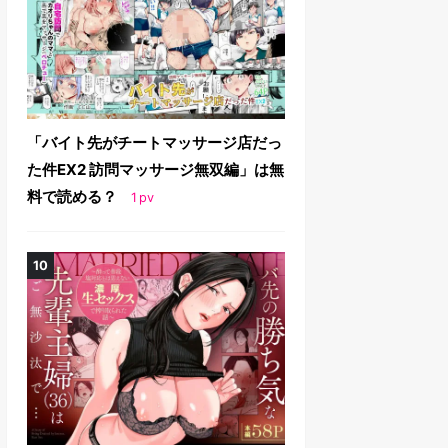
「バイト先がチートマッサージ店だっ
た件EX2 訪問マッサージ無双編」は無
料で読める？
1
pv