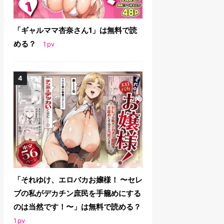
「ギャルママ杏奈さん1」は無料で読
める？
1
pv
「それゆけ、エロバカお嬢様！ 〜セレ
ブの私がデカチン庶民を手籠めにする
のは当然です！〜」は無料で読める？
1
pv