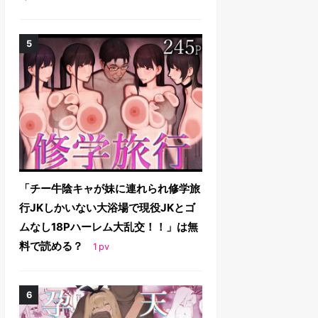
「チー牛陰キャが妹に連れられ修学旅
行JKしかいない大浴場で現役JKとゴ
ムなし18Pハーレム大乱交！！」は無
料で読める？
1
pv