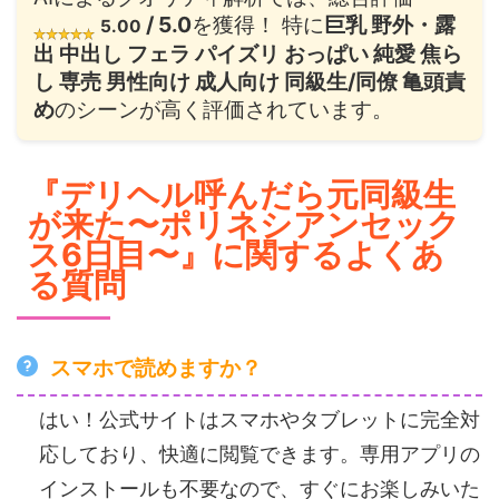
/ 5.0
を獲得！ 特に
巨乳 野外・露
5.00
出 中出し フェラ パイズリ おっぱい 純愛 焦ら
し 専売 男性向け 成人向け 同級生/同僚 亀頭責
め
のシーンが高く評価されています。
『デリヘル呼んだら元同級生
が来た〜ポリネシアンセック
ス6日目〜』に関するよくあ
る質問
スマホで読めますか？
はい！公式サイトはスマホやタブレットに完全対
応しており、快適に閲覧できます。専用アプリの
インストールも不要なので、すぐにお楽しみいた