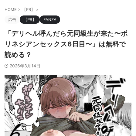
HOME
>
【PR】
>
広告
【PR】
FANZA
「デリヘル呼んだら元同級生が来た〜ポ
リネシアンセックス6日目〜」は無料で
読める？
2026年3月14日