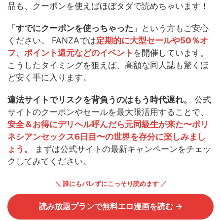
品も、クーポンを使えばほぼタダで読めちゃいます！
「
すでにクーポンを使っちゃった
」という方もご安心
ください。 FANZAでは
定期的に大型セールや50％オ
フ、ポイント還元などのイベント
を開催しています。
こうしたタイミングを狙えば、高額な同人誌も驚くほ
ど安く手に入ります。
違法サイトでリスクを背負うのはもう時代遅れ。
公式
サイトのクーポンやセールを最大限活用することで、
安全＆お得にデリヘル呼んだら元同級生が来た〜ポリ
ネシアンセックス6日目〜の世界を存分に楽しみまし
ょう。
まずは公式サイトの最新キャンペーンをチェッ
クしてみてください。
＼ 誰にもバレずにこっそり読めます ／
読み放題プランで無料エロ漫画を読む →