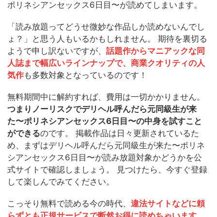
ポリネシアンセックス6日目〜が読めてしまいます。
「読み放題ってどうせ微妙な作品しか読めないんでし
ょ？」と思う人もいるかもしれません。 期待を裏切る
ようで申し訳ないですが、
話題作からマニアックな同
人誌まで幅広いラインナップで、商業クオリティの人
気作
も多数対象となっているのです！
無料期間中に解約すれば、費用は一切かかりません。
つまりノーリスクでデリヘル呼んだら元同級生が来
た〜ポリネシアンセックス6日目〜の中身を試すこと
ができる
のです。 掲載作品は日々更新されているた
め、まずはデリヘル呼んだら元同級生が来た〜ポリネ
シアンセックス6日目〜が読み放題対象かどうかを公
式サイトで確認しましょう。 見つけたら、今すぐ登録
して楽しんでみてください。
こっそり無料で読める今の時代、
違法サイトなどに頼
らずとも正規サービスで断然お得に読めちゃいます