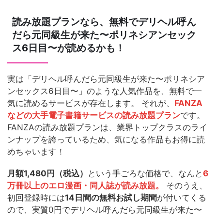
読み放題プランなら、無料でデリヘル呼ん
だら元同級生が来た〜ポリネシアンセック
ス6日目〜が読めるかも！
実は「デリヘル呼んだら元同級生が来た〜ポリネシア
ンセックス6日目〜」のような人気作品を、無料で一
気に読めるサービスが存在します。 それが、
FANZA
などの大手電子書籍サービスの読み放題プラン
です。
FANZAの読み放題プランは、業界トップクラスのライ
ンナップを誇っているため、気になる作品もお得に読
めちゃいます！
月額1,480円（税込）
という手ごろな価格で、なんと
6
万冊以上のエロ漫画・同人誌が読み放題。
そのうえ、
初回登録時には
14日間の無料お試し期間
が付いてくる
ので、実質0円でデリヘル呼んだら元同級生が来た〜