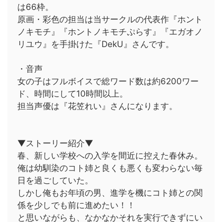
は66枠。
原画・彩色の担当は当サークルの代表作『ホント
ノキモチ』『ホントノキモチぷらす』『エガオノ
リユウ』を手掛けた『DekU』さんです。
・音声
女の子はフルボイスで総ワード数は約6200ワー
ド、時間にして10時間以上。
担当声優は『花笠れい』さんになります。
▼ストーリー紹介▼
春、新しい学校への入学を間近に控えた春休み。
俺は幼馴染のコト姉と良くも悪くも変わらない毎
日を過ごしていた。
しかし俺もお年頃の男、進学を機にコト姉との関
係を少しでも前に進めたい！！
と思いながらも、なかなかそれを実行できずにい