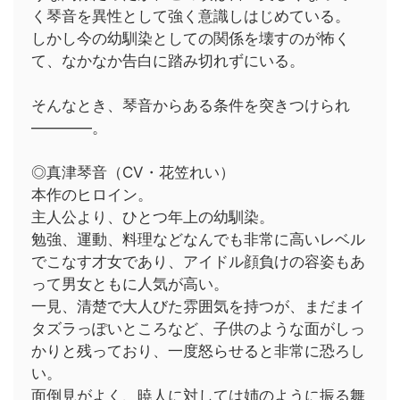
く琴音を異性として強く意識しはじめている。
しかし今の幼馴染としての関係を壊すのが怖く
て、なかなか告白に踏み切れずにいる。
そんなとき、琴音からある条件を突きつけられ
――――。
◎真津琴音（CV・花笠れい）
本作のヒロイン。
主人公より、ひとつ年上の幼馴染。
勉強、運動、料理などなんでも非常に高いレベル
でこなす才女であり、アイドル顔負けの容姿もあ
って男女ともに人気が高い。
一見、清楚で大人びた雰囲気を持つが、まだまイ
タズラっぽいところなど、子供のような面がしっ
かりと残っており、一度怒らせると非常に恐ろし
い。
面倒見がよく、暁人に対しては姉のように振る舞