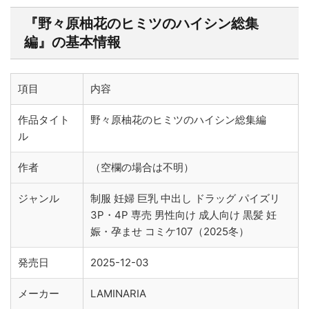
『野々原柚花のヒミツのハイシン総集
編』の基本情報
項目
内容
作品タイト
野々原柚花のヒミツのハイシン総集編
ル
作者
（空欄の場合は不明）
ジャンル
制服 妊婦 巨乳 中出し ドラッグ パイズリ
3P・4P 専売 男性向け 成人向け 黒髪 妊
娠・孕ませ コミケ107（2025冬）
発売日
2025-12-03
メーカー
LAMINARIA