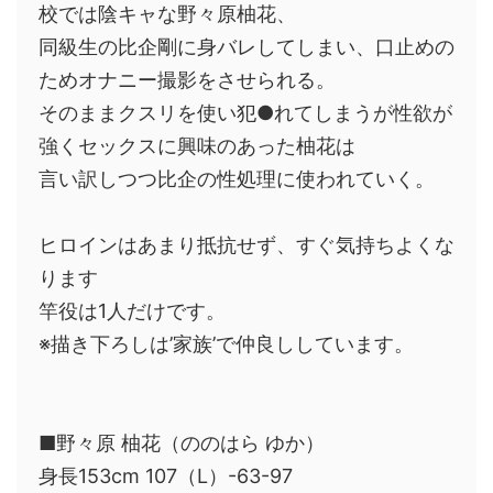
校では陰キャな野々原柚花、
同級生の比企剛に身バレしてしまい、口止めの
ためオナニー撮影をさせられる。
そのままクスリを使い犯●れてしまうが性欲が
強くセックスに興味のあった柚花は
言い訳しつつ比企の性処理に使われていく。
ヒロインはあまり抵抗せず、すぐ気持ちよくな
ります
竿役は1人だけです。
※描き下ろしは’家族’で仲良ししています。
■野々原 柚花（ののはら ゆか）
身長153cm 107（L）-63-97