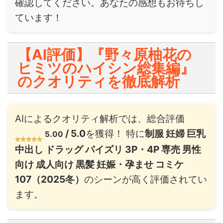
確認してください。あなたの感想もお待ちし
ています！
【AI評価】『野々原柚花の
ヒミツのハイシン総集編』
のクオリティを徹底解析
AIによるクオリティ解析では、総合評価
/ 5.0
を獲得！ 特に
制服 妊婦 巨乳
5.00
中出し ドラッグ パイズリ 3P・4P 専売 男性
向け 成人向け 黒髪 妊娠・孕ませ コミケ
107（2025冬）
のシーンが高く評価されてい
ます。