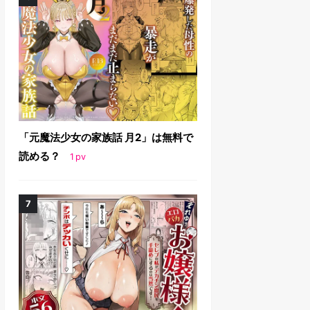
「元魔法少女の家族話 月2」は無料で
読める？
1
pv