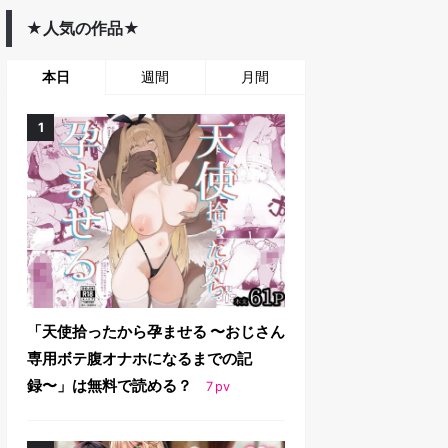
★人気の作品★
本日
週間
月間
「天使拾ったから孕ませる 〜おじさん
専用ボテ腹オナホになるまでの記
録〜」は無料で読める？
7
pv